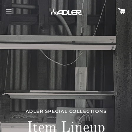
カ
サイトメニュー
ADLER SPECIAL COLLECTIONS
ADLER SPECIAL COLLECTIONS
Item Lineup
Accessories